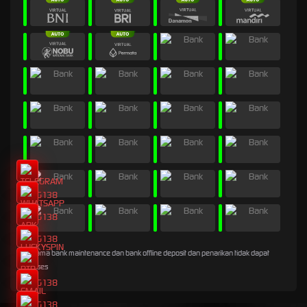
* Selama bank maintenance dan bank offline deposit dan penarikan tidak dapat
diproses