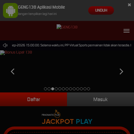
×
GENG138 Aplikasi Mobile
UNDUH
Jangan tampilkan lagi hari ini
i 30-Sep-2026 15.00.00. Selama waktu ini, PP Virtual Sports permainan tidak akan tersedia. 
Daftar
Masuk
JACKPOT
PLAY