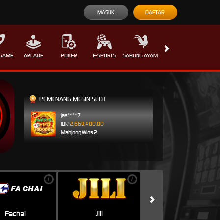
MASUK
DAFTAR
 GAME
ARCADE
POKER
E-SPORTS
SABUNG AYAM
PROMOSI
PEMENANG MESIN SLOT
jas****7
IDR
2,669,400.00
Mahjong Wins 2
jas****7
IDR
1,547,500.00
Mahjong Wins 2
i
i
i
jas****7
IDR
1,212,800.00
No Limit City
Mahjong Wins 2
Fachai
Jili
jas****7