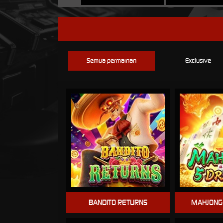
Semua permainan
Exclusive
BANDITO RETURNS
MAHJONG