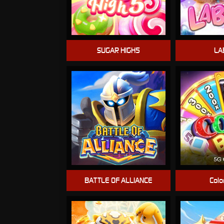
SUGAR HIGH5
LA
BATTLE OF ALLIANCE
Colo