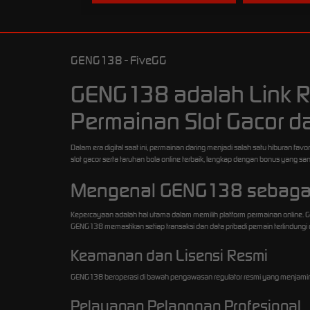
GENG138 - FiveGG
GENG138 adalah Link R
Permainan Slot Gacor d
Dalam era digital saat ini, permainan daring menjadi salah satu hiburan fa
slot gacor serta taruhan bola online terbaik, lengkap dengan bonus yang 
Mengenal GENG138 sebagai 
Kepercayaan adalah hal utama dalam memilih platform permainan online. G
GENG138 memastikan setiap transaksi dan data pribadi pemain terlindungi 
Keamanan dan Lisensi Resmi
GENG138 beroperasi di bawah pengawasan regulator resmi yang menjamin 
Pelayanan Pelanggan Profesional