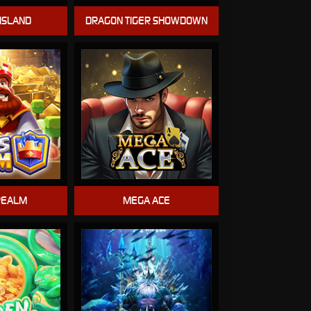
ISLAND
DRAGON TIGER SHOWDOWN
 REALM
MEGA ACE