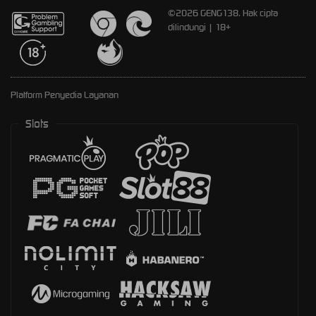
©2026 GENG138. Hak cipta
dilindungi | 18+
Platform Penyedia Layanan
Slots