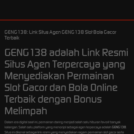
GENG138: Link Situs Agen GENG138 Slot Bola Gacor
Terbaik
GENG138 adalah Link Resmi
Situs Agen Terpercaya yang
Menyediakan Permainan
Slot Gacor dan Bola Online
Terbaik dengan Bonus
Melimpah
Dalam era digital saat ini, permainan daring menjadi salah satu hiburan favorit banyak
kalangan. Salah satu platform yang menonjol sebagai agen terpercaya adalah
GENG138
.
Situs ini dikenal sebagai link resmi yang menyediakan ragam permainan slot gacor serta