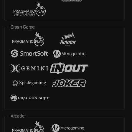
Crash Game
Arcade