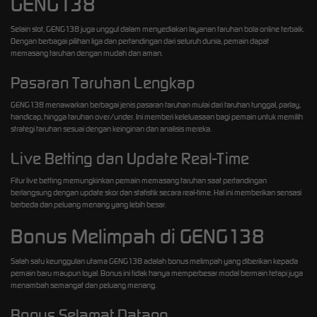
GENG138
Selain slot, GENG138 juga unggul dalam menyediakan layanan taruhan bola online terbaik.
Dengan berbagai pilihan liga dan pertandingan dari seluruh dunia, pemain dapat
memasang taruhan dengan mudah dan aman.
Pasaran Taruhan Lengkap
GENG138 menawarkan berbagai jenis pasaran taruhan mulai dari taruhan tunggal, parlay,
handicap, hingga taruhan over/under. Ini memberi keleluasaan bagi pemain untuk memilih
strategi taruhan sesuai dengan keinginan dan analisis mereka.
Live Betting dan Update Real-Time
Fitur live betting memungkinkan pemain memasang taruhan saat pertandingan
berlangsung dengan update skor dan statistik secara real-time. Hal ini memberikan sensasi
berbeda dan peluang menang yang lebih besar.
Bonus Melimpah di GENG138
Salah satu keunggulan utama GENG138 adalah bonus melimpah yang diberikan kepada
pemain baru maupun loyal. Bonus ini tidak hanya memperbesar modal bermain tetapi juga
menambah semangat dan peluang menang.
Bonus Selamat Datang