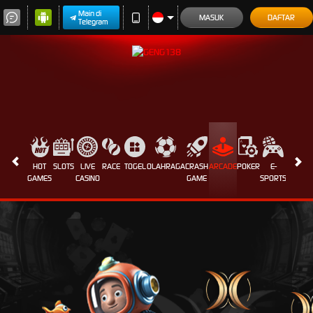
Main di
MASUK
DAFTAR
Telegram
HOT
SLOTS
LIVE
RACE
TOGEL
OLAHRAGA
CRASH
ARCADE
POKER
E-
SABUN
GAMES
CASINO
GAME
SPORTS
AYAM