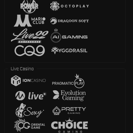
Live Casino