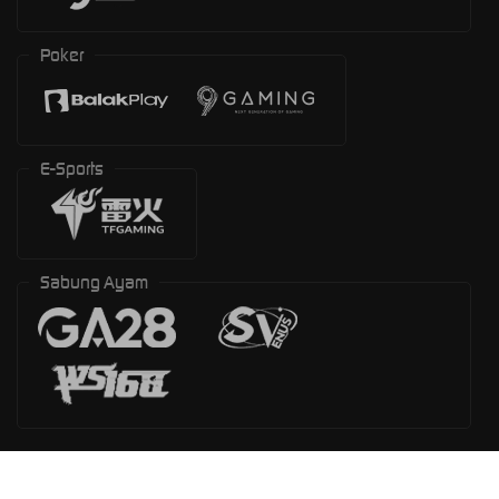
Poker
E-Sports
Sabung Ayam