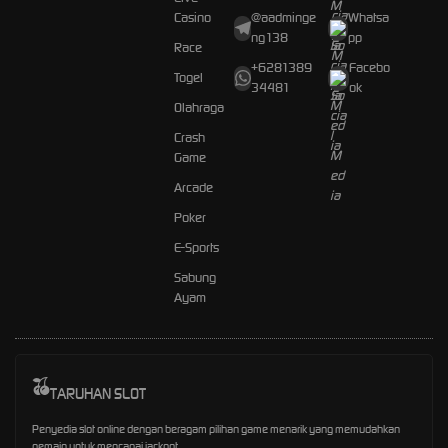
Casino
@aadminge
Whatsa
ng138
pp
Race
+6281389
Facebo
Togel
34481
ok
Olahraga
Crash
Game
Arcade
Poker
E-Sports
Sabung
Ayam
TARUHAN SLOT
Penyedia slot online dengan beragam pilihan game menarik yang memudahkan
pemain untuk mencapai jackpot