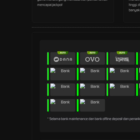
mencapai jackpot
tinggi,
banyak 
* Selama bank maintenance dan bank offline deposit dan penarik