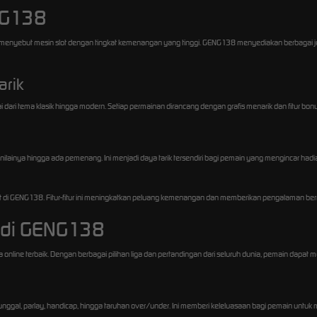
NG138
tuk menyebut mesin slot dengan tingkat kemenangan yang tinggi. GENG138 menyediakan berbagai j
arik
i dari tema klasik hingga modern. Setiap permainan dirancang dengan grafis menarik dan fitu
lainya hingga ada pemenang. Ini menjadi daya tarik tersendiri bagi pemain yang mengincar hadia
slot di GENG138. Fitur-fitur ini meningkatkan peluang kemenangan dan memberikan pengalaman berma
k di GENG138
 online terbaik. Dengan berbagai pilihan liga dan pertandingan dari seluruh dunia, pemain da
ggal, parlay, handicap, hingga taruhan over/under. Ini memberi keleluasaan bagi pemain untuk me