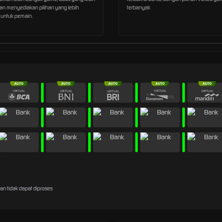
 dan menyediakan pilihan yang lebih
terbanyak
untuk pemain.
an tidak dapat diproses