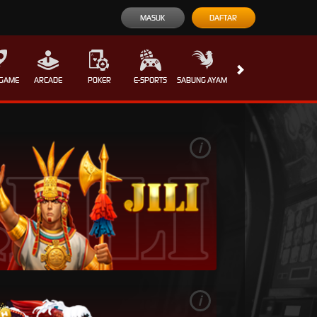
MASUK
DAFTAR
 GAME
ARCADE
POKER
E-SPORTS
SABUNG AYAM
PROMOSI
i
i