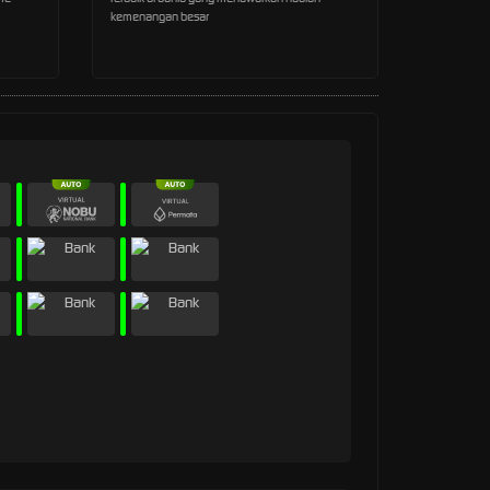
kemenangan besar