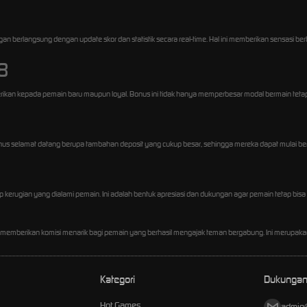
n berlangsung dengan update skor dan statistik secara real-time. Hal ini memberikan sensasi b
8
ikan kepada pemain baru maupun loyal. Bonus ini tidak hanya memperbesar modal bermain te
s selamat datang berupa tambahan deposit yang cukup besar, sehingga mereka dapat mulai be
kerugian yang dialami pemain. Ini adalah bentuk apresiasi dan dukungan agar pemain tetap bisa m
 memberikan komisi menarik bagi pemain yang berhasil mengajak teman bergabung. Ini merupa
Kategori
Dukunga
Hot Games
admin@