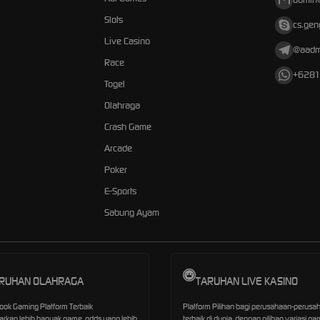
Slots
cs.gen
Live Casino
@aadm
Race
+628
Togel
Olahraga
Crash Game
Arcade
Poker
E-Sports
Sabung Ayam
RUHAN OLAHRAGA
TARUHAN LIVE KASINO
ook Gaming Platform Terbaik
Platform Pilihan bagi perusahaan-perusa
kan lebih banyak game, odds yang lebih
terbaik di dunia, dengan pilihan variasi g