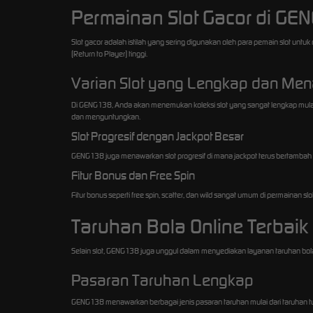
Permainan Slot Gacor di GE
Slot gacor adalah istilah yang sering digunakan oleh para pemain slot un
(Return to Player) tinggi.
Varian Slot yang Lengkap dan Men
Di GENG138, Anda akan menemukan koleksi slot yang sangat lengkap mula
dan menguntungkan.
Slot Progresif dengan Jackpot Besar
GENG138 juga menawarkan slot progresif di mana jackpot terus bertambah ni
Fitur Bonus dan Free Spin
Fitur bonus seperti free spin, scatter, dan wild sangat umum di permainan 
Taruhan Bola Online Terbai
Selain slot, GENG138 juga unggul dalam menyediakan layanan taruhan bola
Pasaran Taruhan Lengkap
GENG138 menawarkan berbagai jenis pasaran taruhan mulai dari taruhan tun