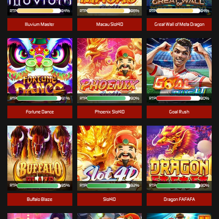
RTP
84%
RTP
86%
RTP
84%
Illuvium Master
Macau Slot4D
Great Wall of Meta Dragon
RTP
91%
RTP
90%
RTP
80%
Fortune Dance
Phoenix Slot4D
Goal Rush
RTP
95%
RTP
92%
RTP
90%
Buffalo Blaze
Slot4D
Dragon FAFAFA