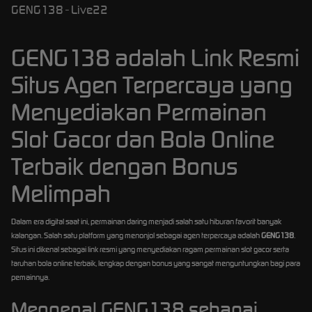
GENG138 - Live22
GENG138 adalah Link Resmi
Situs Agen Terpercaya yang
Menyediakan Permainan
Slot Gacor dan Bola Online
Terbaik dengan Bonus
Melimpah
Dalam era digital saat ini, permainan daring menjadi salah satu hiburan favorit banyak
kalangan. Salah satu platform yang menonjol sebagai agen terpercaya adalah
GENG138
.
Situs ini dikenal sebagai link resmi yang menyediakan ragam permainan slot gacor serta
taruhan bola online terbaik, lengkap dengan bonus yang sangat menguntungkan bagi para
pemainnya.
Mengenal GENG138 sebagai