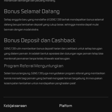
menambah semangat dan peluang menang.
Bonus Selamat Datang
Setiap anggota baru yang mendaftar di GENG138 berhak mendapatkan bonus selamat
datang berupa tambahan deposit yang cukup besar, sehingga mereka dapat mulai
bermain dengan modal ekstra.
Bonus Deposit dan Cashback
GENG138 rutin memberikan bonus deposit harian dan cashback untuk setiap kerugian
yang dialami pemain. Ini adalah bentuk apresiasi dan dukungan agar pemain tetap bisa
menikmati permainan tanpa terlalu khawatir soal kerugian.
Program Referral Menguntungkan
Selain bonus langsung, GENG138 juga menyediakan program referral yang memberikan
komisi menarik bagi pemain yang berhasil mengajak teman bergabung. Ini merupakan
kesempatan tambahan untuk mendapatkan penghasilan pasif.
Kebijaksanaan
Platform