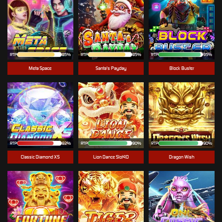
RTP
85%
RTP
85%
RTP
95%
Meta Space
Santa's Payday
Block Buster
RTP
82%
RTP
90%
RTP
90%
Classic Diamond X5
Lion Dance Slot4D
Dragon Wish